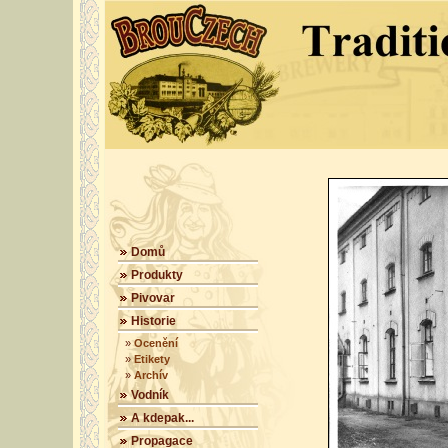
Domů
Produkty
Pivovar
Historie
»
Ocenění
»
Etikety
»
Archív
Vodník
A kdepak...
Propagace